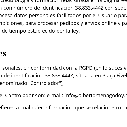
Geobiología y formación relacionada en la página w
n número de identificación 38.833.444Z con sede en 
cesa datos personales facilitados por el Usuario par
ndiciones, para procesar pedidos y envíos online y p
 de tiempo establecido por la ley.
es
ersonales, en conformidad con la RGPD (en lo sucesi
e identificación 38.833.444Z, situada en Plaça Fivell
denominado “Controlador");
del Controlador son: e-mail: info@albertomenagodoy.co
fieren a cualquier información que se relacione con 