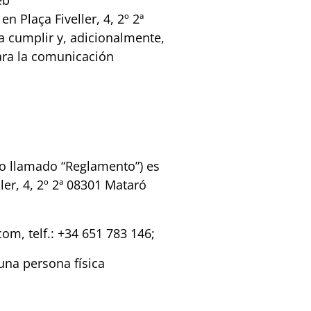
eb
Plaça Fiveller, 4, 2º 2ª
a cumplir y, adicionalmente,
ara la comunicación
vo llamado “Reglamento”) es
er, 4, 2º 2ª 08301 Mataró
m, telf.: +34 651 783 146;
una persona física